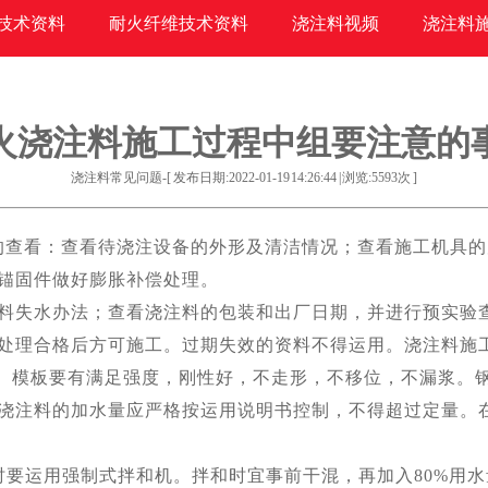
技术资料
耐火纤维技术资料
浇注料视频
浇注料
火浇注料施工过程中组要注意的
浇注料常见问题-[ 发布日期:2022-01-19 14:26:44 | 浏览:
5593
次 ]
的查看：查看待浇注设备的外形及清洁情况；查看施工机具的
锚固件做好膨胀补偿处理。
失水办法；查看浇注料的包装和出厂日期，并进行预实验查
处理合格后方可施工。过期失效的资料不得运用。浇注料施
。模板要有满足强度，刚性好，不走形，不移位，不漏浆。
浇注料的加水量应严格按运用说明书控制，不得超过定量。
运用强制式拌和机。拌和时宜事前干混，再加入80%用水