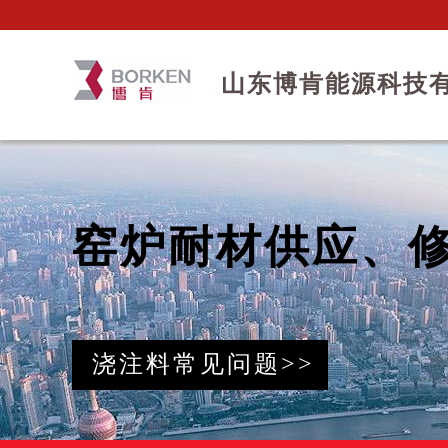
山东博肯能源科技
窑炉耐材供应、
浇注料常见问题>>