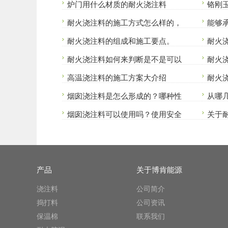
炉门用什么材质的耐火浇注料
铬刚
耐火浇注料的施工方式怎么样的，
能够
耐火浇注料的组成和施工要点。
耐火
耐火浇注料如何来判断是不是可以
耐火
高温浇注料的施工方案大介绍
耐火
烟囱浇注料是怎么形成的？哪种性
从哪
烟囱浇注料可以使用吗？使用安全
关于
产品
关于博肯能源
浇注料
公司简介
捣打料
公司资讯
保温棉
联系我们