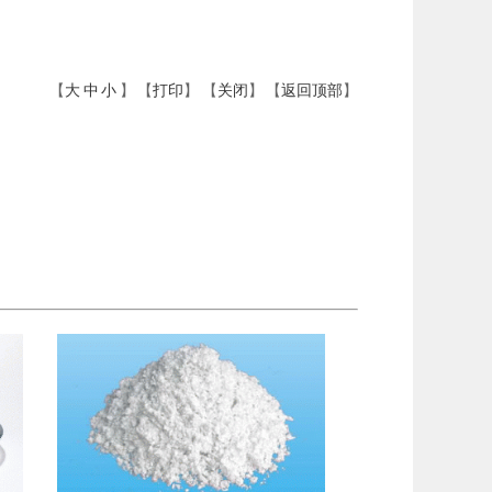
【
大
中
小
】 【
打印
】 【
关闭
】 【
返回顶部
】