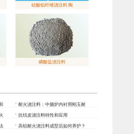
硅酸铝纤维浇注料 陶
磷酸盐浇注料
和
耐火浇注料：中频炉内衬用刚玉耐
火
抗结皮浇注料特性和应用
法
高铝耐火浇注料成型后如何养护？